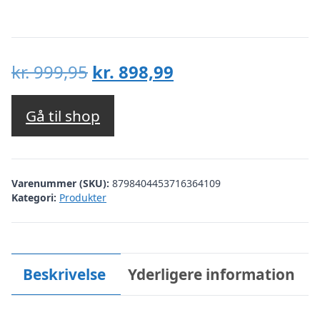
Den
Den
kr.
999,95
kr.
898,99
oprindelige
aktuelle
pris
pris
Gå til shop
var:
er:
kr. 999,95.
kr. 898,99.
Varenummer (SKU):
8798404453716364109
Kategori:
Produkter
Beskrivelse
Yderligere information