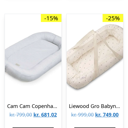
-15%
-25%
Cam Cam Copenhagen Babynest – OCS – Classic Stripes Blue
Liewood Gro Babynest/-lift – Classic Dot/Creme De La Creme
Den
Den
Den
De
kr.
799,00
kr.
681,02
kr.
999,00
kr.
749,00
oprindelige
aktuelle
oprindelige
aktu