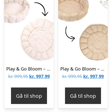
Play & Go Bloom – Babynest/Legetæppe – Moon
Play & Go Bloom – Babynest/Legetæppe – Stripes Brown
Den
Den
Den
De
kr.
999,95
kr.
997,99
kr.
999,95
kr.
997,99
oprindelige
aktuelle
oprindelige
aktu
pris
pris
pris
pris
Gå til shop
Gå til shop
var:
er:
var:
er:
kr. 999,95.
kr. 997,99.
kr. 999,95.
kr. 